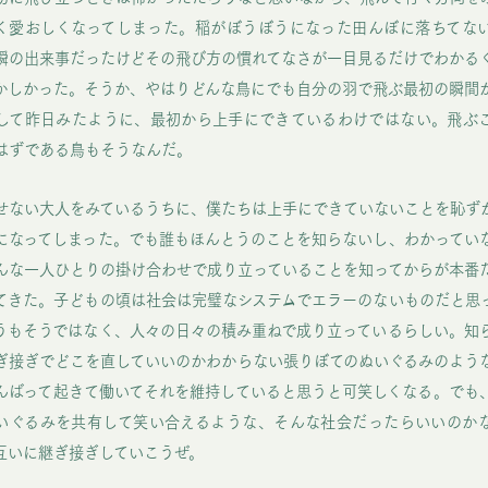
く愛おしくなってしまった。稲がぼうぼうになった田んぼに落ちてな
瞬の出来事だったけどその飛び方の慣れてなさが一目見るだけでわかる
かしかった。そうか、やはりどんな鳥にでも自分の羽で飛ぶ最初の瞬間
して昨日みたように、最初から上手にできているわけではない。飛ぶ
はずである鳥もそうなんだ。
せない大人をみているうちに、僕たちは上手にできていないことを恥ず
になってしまった。でも誰もほんとうのことを知らないし、わかってい
んな一人ひとりの掛け合わせで成り立っていることを知ってからが本番
てきた。子どもの頃は社会は完璧なシステムでエラーのないものだと思
うもそうではなく、人々の日々の積み重ねで成り立っているらしい。知
ぎ接ぎでどこを直していいのかわからない張りぼてのぬいぐるみのよう
んばって起きて働いてそれを維持していると思うと可笑しくなる。でも
いぐるみを共有して笑い合えるような、そんな社会だったらいいのか
互いに継ぎ接ぎしていこうぜ。