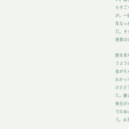
らすご
が。一
危なっ
だ。そ
得意の
隙を見
うよう
会がそ
わかっ
けどど
た。継
毎日が
てのぬ
う。お