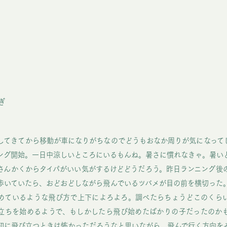
ぎ
してきてから移動が車になりがちなのでどうもおなか周りが気になって
ング開始。一日中涼しいところにいるもんね。暑さに慣れなきゃ。暑い
さんかくからタイパがいい気がするけどどうだろう。昨日ランニング後
歩いていたら、おどおどしながら飛んでいるツバメが目の前を横切った
めているような飛び方で上下によろよろ。調べたらちょうどこのくら
立ちを始めるようで、もしかしたら飛び始めたばかりの子だったのか
初に飛び立つときは怖かっただろうなと思いながら、飛んで行く方向を