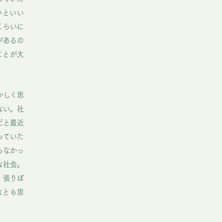
いといい
くらいに
があるの
ことが大
かしく思
ない。社
だと最近
っていた
らなかっ
な社会。
、張りぼ
なとも思