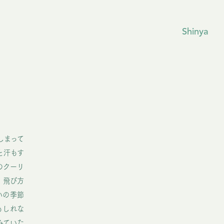
Shinya
しまって
と汗もす
のクーリ
。飛び方
いの季節
もしれな
みていた