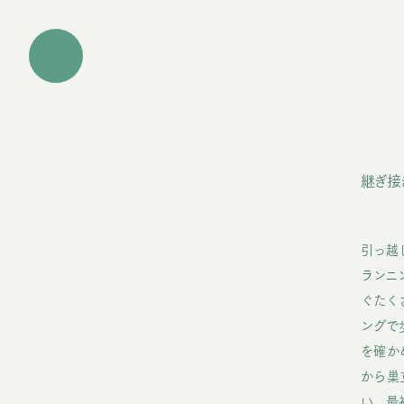
継ぎ接
引っ越
ランニ
ぐたく
ングで
を確か
から巣
い。最